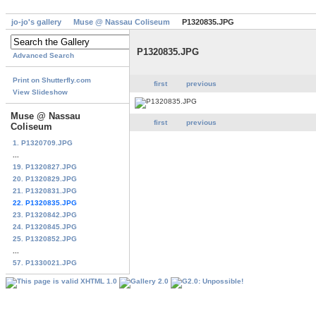
jo-jo's gallery
Muse @ Nassau Coliseum
P1320835.JPG
P1320835.JPG
Advanced Search
Print on Shutterfly.com
first
previous
View Slideshow
Muse @ Nassau
first
previous
Coliseum
1. P1320709.JPG
...
19. P1320827.JPG
20. P1320829.JPG
21. P1320831.JPG
22. P1320835.JPG
23. P1320842.JPG
24. P1320845.JPG
25. P1320852.JPG
...
57. P1330021.JPG