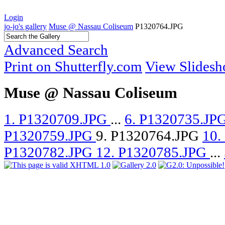
Login
jo-jo's gallery
Muse @ Nassau Coliseum
P1320764.JPG
Advanced Search
Print on Shutterfly.com
View Slides
Muse @ Nassau Coliseum
1. P1320709.JPG
...
6. P1320735.JP
P1320759.JPG
9. P1320764.JPG
10.
P1320782.JPG
12. P1320785.JPG
...