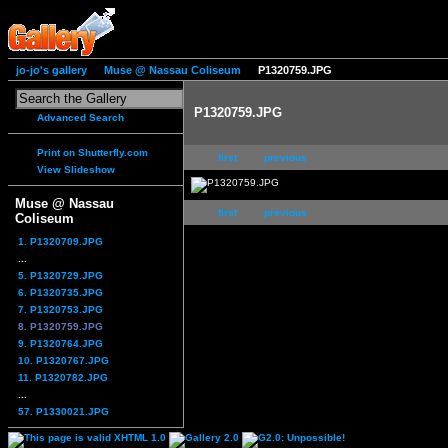
jo-jo's gallery
Muse @ Nassau Coliseum
P1320759.JPG
P1320759.JPG
Advanced Search
Print on Shutterfly.com
first
previous
View Slideshow
Muse @ Nassau
first
previous
Coliseum
1. P1320709.JPG
...
5. P1320729.JPG
6. P1320735.JPG
7. P1320753.JPG
8. P1320759.JPG
9. P1320764.JPG
10. P1320767.JPG
11. P1320782.JPG
...
57. P1330021.JPG