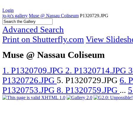
Login
jo-jo's gallery
Muse @ Nassau Coliseum
P1320729.JPG
Advanced Search
Print on Shutterfly.com
View Slides
Muse @ Nassau Coliseum
1. P1320709.JPG
2. P1320714.JPG
3
P1320726.JPG
5. P1320729.JPG
6. 
P1320753.JPG
8. P1320759.JPG
...
5