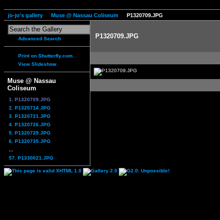
jo-jo's gallery
Muse @ Nassau Coliseum
P1320709.JPG
P1320709.JPG
Advanced Search
Print on Shutterfly.com
View Slideshow
Muse @ Nassau
Coliseum
1. P1320709.JPG
2. P1320714.JPG
3. P1320721.JPG
4. P1320726.JPG
5. P1320729.JPG
6. P1320735.JPG
...
57. P1330021.JPG