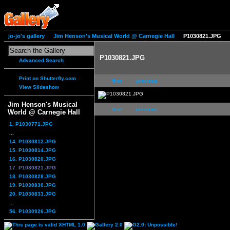
jo-jo's gallery
Jim Henson's Musical World @ Carnegie Hall
P1030821.JPG
P1030821.JPG
Advanced Search
Print on Shutterfly.com
first
previous
View Slideshow
Jim Henson's Musical
first
previous
World @ Carnegie Hall
1. P1030771.JPG
...
14. P1030812.JPG
15. P1030814.JPG
16. P1030820.JPG
17. P1030821.JPG
18. P1030828.JPG
19. P1030830.JPG
20. P1030833.JPG
...
56. P1030926.JPG