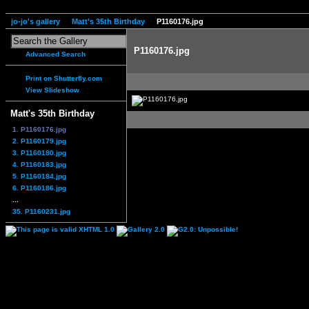
jo-jo's gallery
Matt's 35th Birthday
P1160176.jpg
P1160176.jpg
Advanced Search
Print on Shutterfly.com
View Slideshow
Matt's 35th Birthday
1. P1160176.jpg
2. P1160179.jpg
3. P1160180.jpg
4. P1160183.jpg
5. P1160184.jpg
6. P1160186.jpg
...
35. P1160231.jpg